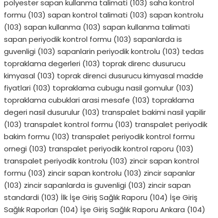
polyester sapan kullanma talimati
(103)
saha kontrol
formu
(103)
sapan kontrol talimati
(103)
sapan kontrolu
(103)
sapan kullanma
(103)
sapan kullanma talimati
sapan periyodik kontrol formu
(103)
sapanlarda is
guvenligi
(103)
sapanlarin periyodik kontrolu
(103)
tedas
topraklama degerleri
(103)
toprak direnc dusurucu
kimyasal
(103)
toprak direnci dusurucu kimyasal madde
fiyatlari
(103)
topraklama cubugu nasil gomulur
(103)
topraklama cubuklari arasi mesafe
(103)
topraklama
degeri nasil dusurulur
(103)
transpalet bakimi nasil yapilir
(103)
transpalet kontrol formu
(103)
transpalet periyodik
bakim formu
(103)
transpalet periyodik kontrol formu
ornegi
(103)
transpalet periyodik kontrol raporu
(103)
transpalet periyodik kontrolu
(103)
zincir sapan kontrol
formu
(103)
zincir sapan kontrolu
(103)
zincir sapanlar
(103)
zincir sapanlarda is guvenligi
(103)
zincir sapan
standardi
(103)
İlk İşe Giriş Sağlık Raporu
(104)
İşe Giriş
Sağlık Raporları
(104)
İşe Giriş Sağlık Raporu Ankara
(104)