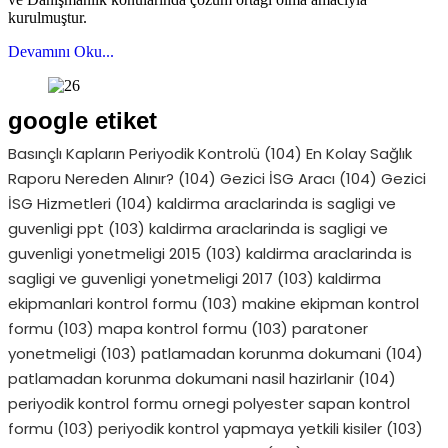
kurulmuştur.
Devamını Oku...
google etiket
Basınçlı Kapların Periyodik Kontrolü
(104)
En Kolay Sağlık
Raporu Nereden Alınır?
(104)
Gezici İSG Aracı
(104)
Gezici
İSG Hizmetleri
(104)
kaldirma araclarinda is sagligi ve
guvenligi ppt
(103)
kaldirma araclarinda is sagligi ve
guvenligi yonetmeligi 2015
(103)
kaldirma araclarinda is
sagligi ve guvenligi yonetmeligi 2017
(103)
kaldirma
ekipmanlari kontrol formu
(103)
makine ekipman kontrol
formu
(103)
mapa kontrol formu
(103)
paratoner
yonetmeligi
(103)
patlamadan korunma dokumani
(104)
patlamadan korunma dokumani nasil hazirlanir
(104)
periyodik kontrol formu ornegi polyester sapan kontrol
formu
(103)
periyodik kontrol yapmaya yetkili kisiler
(103)