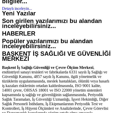
bilgiler...
Detaylı inceleyin...
Yeni Yazılar
Son girilen yazılarımızı bu alandan
inceleyebilirsiniz...
HABERLER
Popüler yazılarımızı bu alandan
inceleyebilirsiniz...
BAŞKENT İŞ SAĞLIĞI VE GÜVENLİĞİ
MERKEZİ
Başkent İş Sağlığı Güvenliği ve Çevre Ölçüm Merkezi
,
endüstriyel sanayi tesisleri ve fabrikalarda 6331 sayılı İş Sağlığı ve
Güvenliği Kanunu, 4857 sayılı İş Kanunu, ilgili yönetmelik ve
tüzüklerin uygulanmasında, meslek hastalıkları, ölümlü veya hasarlı
iş kazaları risklerinin ortadan kaldırılmasında, ISO 9001 kalite,
14001 çevre, OHSAS 18001 ve ISO 22000 yönetim sistemleri
kapsamında iş sağlığı ve güvenliğinin sağlanmasında, Periyodik
Sağlık Taramaları, İş Güvenliği Uzmanlığı, İşyeri Hekimliği, Diğer
Sağlık Personeli İstihdamı, İş Ekipmanlarının Periyodik Test ve
Kontrolleri, İş Hijyeni Ölçümleri ve Analizlerinde, Çevre Görevlisi
ve Danışmanlık konularında çözüm ortağı olma amacıyla