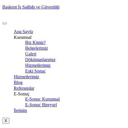
Başkent İş Sağlığı ve Güvenliği
Ana Sayfa
Kurumsal
Biz Kimiz?
Belgelerimiz
Galeri
Dökümanlarımız
Hizmetlerimiz
Eski Sonuç
Hizmetlerimiz
Blog
Referanslar
E-Sonuç
E-Sonuç Kurumsal
E-Sonuç Bireysel
İletişim
X