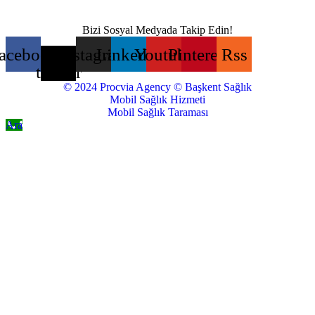
Bizi Sosyal Medyada Takip Edin!
acebook
X-
Instagram
Linkedin
Youtube
Pinterest
Rss
twitter
© 2024 Procvia Agency © Başkent Sağlık
Mobil Sağlık Hizmeti
Mobil Sağlık Taraması
Ara