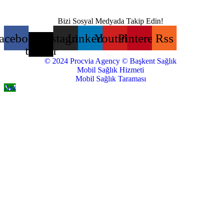
Bizi Sosyal Medyada Takip Edin!
acebook
X-
Instagram
Linkedin
Youtube
Pinterest
Rss
twitter
© 2024 Procvia Agency © Başkent Sağlık
Mobil Sağlık Hizmeti
Mobil Sağlık Taraması
Ara