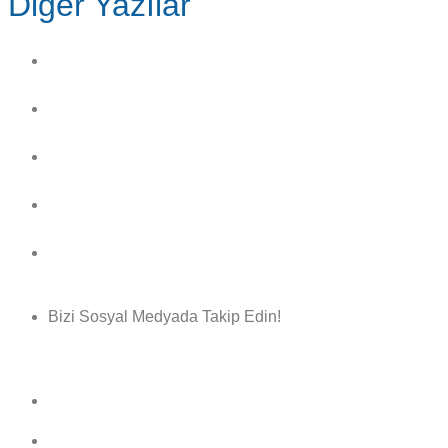
Diğer Yazılar
PATLAMADAN KORUNMA DÖKÜMANI HAZIRLANMAS
Kaynak ve Kesme İşlerinde Sağlık ve Güvenlik Önlemler
Makine Tezgah ve Tesislerin Kontrol ve Deneyleri
Bakım ve Onarım İşlerinde İş Sağlığı ve Güvenlik Tedbirl
Kimyasal Maddeleri Depolama Talimatı
Bizi Sosyal Medyada Takip Edin!
Facebook
X-twitter
Instagram
Linkedin
Youtube
Pinterest
Rss
© 2024 Procvia Agency © Başkent Sağlık
Mobil Sağlık Hizmeti