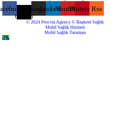
acebook
X-
Instagram
Linkedin
Youtube
Pinterest
Rss
twitter
© 2024 Procvia Agency © Başkent Sağlık
Mobil Sağlık Hizmeti
Mobil Sağlık Taraması
Ara