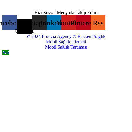
Bizi Sosyal Medyada Takip Edin!
acebook
X-
Instagram
Linkedin
Youtube
Pinterest
Rss
twitter
© 2024 Procvia Agency © Başkent Sağlık
Mobil Sağlık Hizmeti
Mobil Sağlık Taraması
Ara